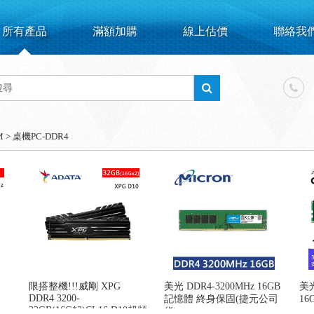
所有產品
滿額加購
線上估價
聯絡我
M
>
桌機PC-DDR4
限搭整機!!!威剛 XPG
美光 DDR4-3200MHz 16GB
美光
DDR4 3200-
記憶體 終身保固(捷元公司
1
32GB(16G*2)CL16 D10超頻
貨)