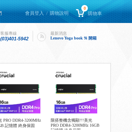
0
們
會員登入
/
購物說明
購物車
Lenovo Yoga book 9i 開箱
intel購機迎春，好運龍來！
客服專線
最新消息
Lenovo Yoga book 9i 開箱
(03)401-5942
intel購機迎春，好運龍來！
 PRO DDR4-3200MHz
限搭整機含獨顯!!!美光
PRO DDR4-3200MHz 16GB
6GB 記憶體 終身保固
記憶體 終身保固