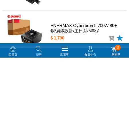
ENERMAX Cyberbron II 700W 80+
銅/扁線設計/主日系/5年保
$ 1,790
0
主選單
購物車
回首頁
搜尋
會員中心
華碩 Prime 750W Gold 80+金牌/全模
組/ATX3.1/雙滾珠軸承/8年保
$ 3,290
保銳 CyberG II 750W ATX 3.1 雙8/金
牌直出扁線/全日系/7年
$ 2,090