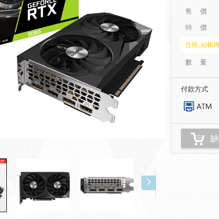
售 價
特 價
任搭, 結帳再
數 量
付款方式
缺