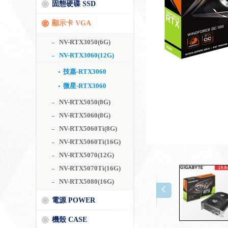
固態硬碟 SSD
顯示卡 VGA
NV-RTX3050(6G)
NV-RTX3060(12G)
技嘉-RTX3060
微星-RTX3060
NV-RTX5050(8G)
NV-RTX5060(8G)
NV-RTX5060Ti(8G)
NV-RTX5060Ti(16G)
NV-RTX5070(12G)
NV-RTX5070Ti(16G)
NV-RTX5080(16G)
電源 POWER
機殼 CASE