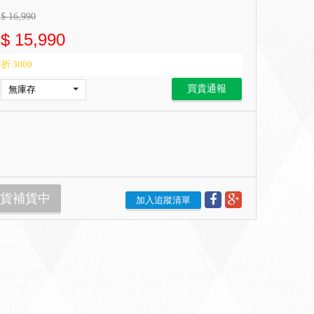
$
16,990
$
15,990
折 3000
買貴通報
貨補貨中
加入追蹤清單