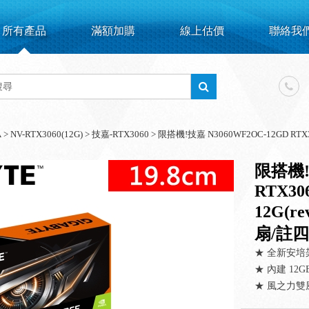
所有產品
滿額加購
線上估價
聯絡我
A
>
NV-RTX3060(12G)
>
技嘉-RTX3060
>
限搭機!技嘉 N3060WF2OC-12GD RTX30
限搭機!
RTX30
12G(re
扇/註四
★ 全新安培
★ 內建 12G
★ 風之力