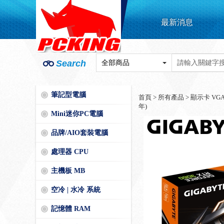
最新消息
Search
筆記型電腦
首頁
>
所有產品
>
顯示卡 VG
年)
Mini迷你PC電腦
品牌/AIO套裝電腦
處理器 CPU
主機板 MB
空冷 | 水冷 系統
記憶體 RAM