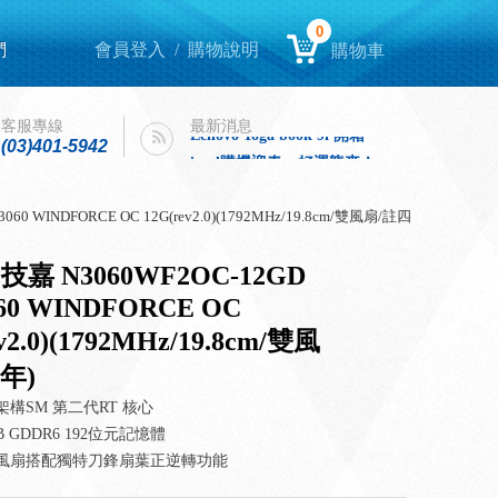
0
們
會員登入
/
購物說明
購物車
Lenovo Yoga book 9i 開箱
intel購機迎春，好運龍來！
Lenovo Yoga book 9i 開箱
客服專線
最新消息
(03)401-5942
intel購機迎春，好運龍來！
60 WINDFORCE OC 12G(rev2.0)(1792MHz/19.8cm/雙風扇/註四
技嘉 N3060WF2OC-12GD
60 WINDFORCE OC
v2.0)(1792MHz/19.8cm/雙風
年)
架構SM 第二代RT 核心
B GDDR6 192位元記憶體
雙風扇搭配獨特刀鋒扇葉正逆轉功能