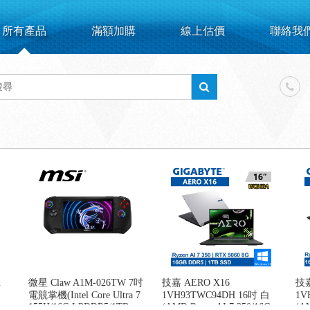
所有產品
滿額加購
線上估價
聯絡我
n
微星 Claw A1M-026TW 7吋
技嘉 AERO X16
技嘉
電競掌機(Intel Core Ultra 7
1VH93TWC94DH 16吋 白
1V
155H/16G LPDDR5/1TB
(AMD Ryzen AI 7 350/16G
(AM