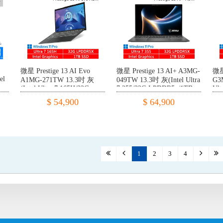
微星 Prestige 13 AI Evo
微星 Prestige 13 AI+ A3MG-
微星
el
A1MG-271TW 13.3吋 灰
049TW 13.3吋 灰(Intel Ultra
G3
(Intel Ultra 7 165H/32G
7 355/32G LPDDR5x/1TB
Ult
)
LPDDR5x/1TB PCIE/W11P)
PCIE/W11P)
PC
$ 54,900
$ 64,900
1
2
3
4