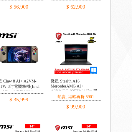
R5/1TB PCIE/RTX5060
DDR5/1TB PCIE/RTX5070
$ 56,900
$ 62,900
/W11)
8G/W11)
 Claw 8 AI+ A2VM-
微星 Stealth A16
MercedesAMG AI+
2TW 8吋電競掌機(Intel
A3XWGG-025TW 16吋 黑
e Ultra 7 258V/32G
DDR5/1TB SSD/W11)
(Ryzen AI 9 HX 370/32G
熱賣, 結帳再折 5901
$ 35,999
LPDDR5/2TB
PCIE/RTX5070 8G/W11)
$ 99,900