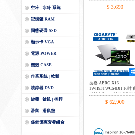
$ 3,690
空冷 | 水冷 系統
記憶體 RAM
固態硬碟 SSD
顯示卡 VGA
電源 POWER
機殼 CASE
作業系統 | 軟體
技嘉 AERO X16
燒錄器 DVD
1WH93TWC64DH 16吋 
(AMD Ryzen AI 7 350/32
DDR5/1TB PCIE/RTX507
鍵盤 | 鍵鼠 | 搖桿
$ 62,900
8G/W11)
滑鼠 | 滑鼠墊
促銷優惠套餐組合