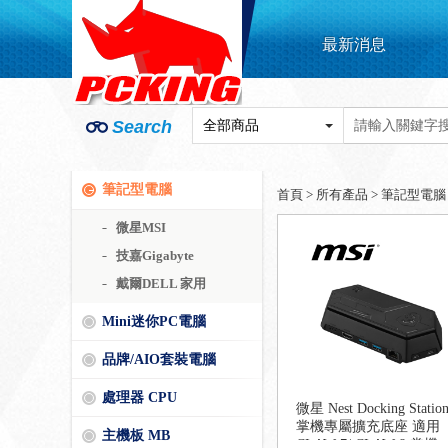
最新消息
Search
筆記型電腦
首頁
>
所有產品
>
筆記型電腦
微星MSI
技嘉Gigabyte
戴爾DELL 家用
Mini迷你PC電腦
品牌/AIO套裝電腦
處理器 CPU
微星 Nest Docking Statio
掌機專屬擴充底座 適用
主機板 MB
CLAW 7/ CLAW 8 掌機