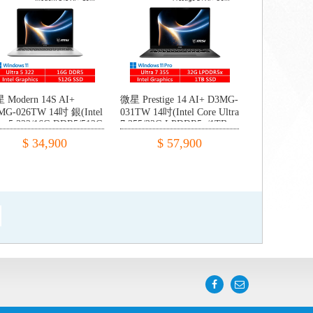
 Modern 14S AI+
微星 Prestige 14 AI+ D3MG-
MG-026TW 14吋 銀(Intel
031TW 14吋(Intel Core Ultra
ra 5 322/16G DDR5/512G
7 355/32G LPDDR5x/1TB
IE/W11)
PCIE/W11P)
$ 34,900
$ 57,900