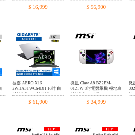
SSD/W11)
DDR5/1TB PCIE/RTX5060
DD
$ 16,999
$ 56,900
8G/W11)
8G
技嘉 AERO X16
微星 Claw A8 BZ2EM-
微星
白
2WHA3TWC64DH 16吋 白
012TW 8吋電競掌機 極地白
00
G
(AMD Ryzen AI 9 HX
(AMD Ryzen Z2
Cor
0
370/32G DDR5/1TB
Extreme/24G LPDDR5/1TB
LP
$ 61,900
$ 34,999
PCIE/RTX5070 8G/W11)
SSD/W11)