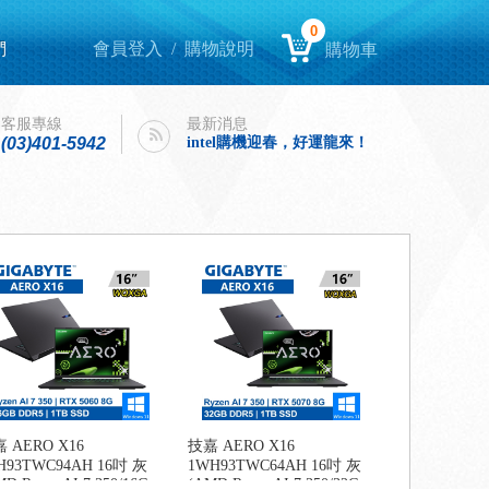
0
們
會員登入
/
購物說明
購物車
Lenovo Yoga book 9i 開箱
客服專線
最新消息
intel購機迎春，好運龍來！
(03)401-5942
Lenovo Yoga book 9i 開箱
intel購機迎春，好運龍來！
 AERO X16
技嘉 AERO X16
H93TWC94AH 16吋 灰
1WH93TWC64AH 16吋 灰
D Ryzen AI 7 350/16G
(AMD Ryzen AI 7 350/32G