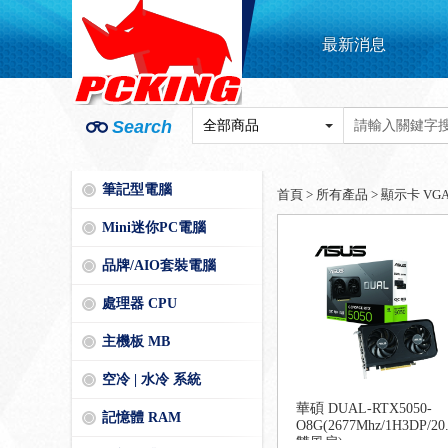
最新消息
Search
筆記型電腦
首頁
>
所有產品
>
顯示卡 VG
Mini迷你PC電腦
品牌/AIO套裝電腦
處理器 CPU
主機板 MB
空冷 | 水冷 系統
華碩 DUAL-RTX5050-
記憶體 RAM
O8G(2677Mhz/1H3DP/20
雙風扇)