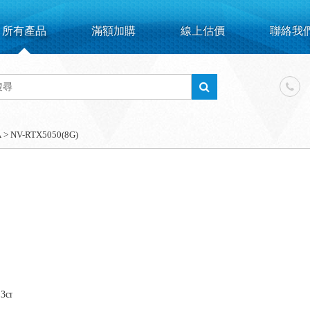
所有產品
滿額加購
線上估價
聯絡我
A
>
NV-RTX5050(8G)
.3cm/