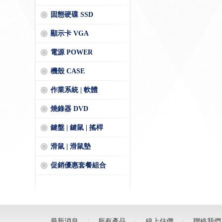
固態硬碟 SSD
顯示卡 VGA
電源 POWER
機殼 CASE
作業系統 | 軟體
燒錄器 DVD
鍵盤 | 鍵鼠 | 搖桿
滑鼠 | 滑鼠墊
促銷優惠套餐組合
最新消息
所有產品
線上估價
聯絡我們