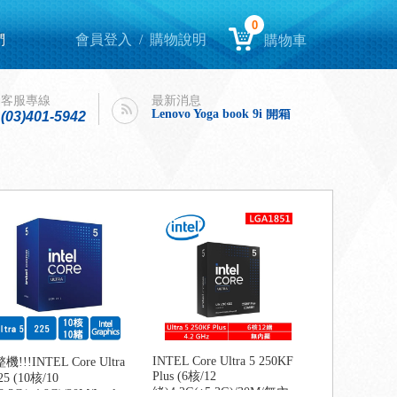
0
們
會員登入
/
購物說明
購物車
Lenovo Yoga book 9i 開箱
intel購機迎春，好運龍來！
客服專線
最新消息
Lenovo Yoga book 9i 開箱
(03)401-5942
intel購機迎春，好運龍來！
INTEL Core Ultra 5 250KF
機!!!INTEL Core Ultra
Plus (6核/12
25 (10核/10
緒)4.2G(↑5.3G)/30M/無內
.3G(↑4.9G)/20M/Intel